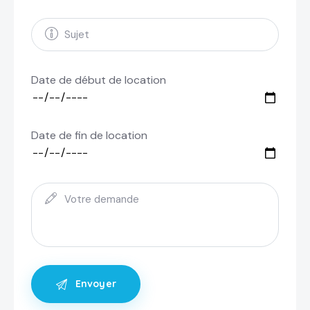
Date de début de location
Date de fin de location