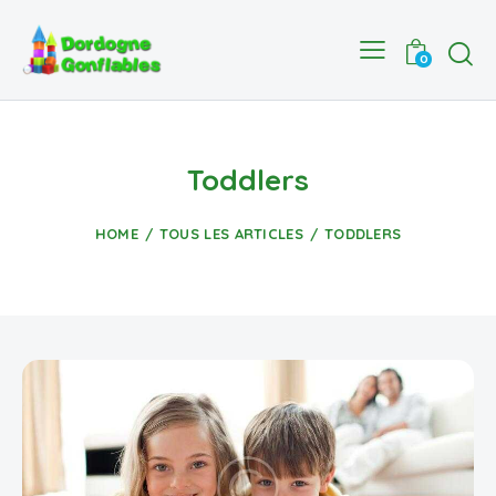
0
Toddlers
HOME
TOUS LES ARTICLES
TODDLERS