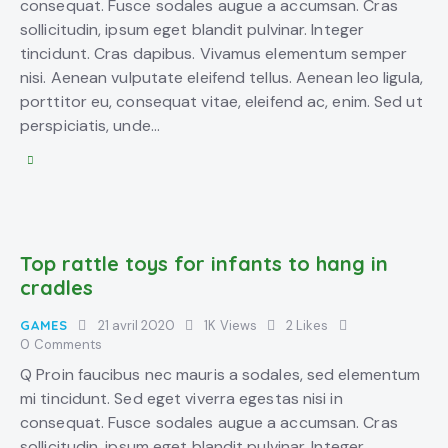
consequat. Fusce sodales augue a accumsan. Cras
sollicitudin, ipsum eget blandit pulvinar. Integer
tincidunt. Cras dapibus. Vivamus elementum semper
nisi. Aenean vulputate eleifend tellus. Aenean leo ligula,
porttitor eu, consequat vitae, eleifend ac, enim. Sed ut
perspiciatis, unde…
Top rattle toys for infants to hang in
cradles
GAMES
21 avril 2020
1K
Views
2
Likes
0
Comments
Q Proin faucibus nec mauris a sodales, sed elementum
mi tincidunt. Sed eget viverra egestas nisi in
consequat. Fusce sodales augue a accumsan. Cras
sollicitudin, ipsum eget blandit pulvinar. Integer