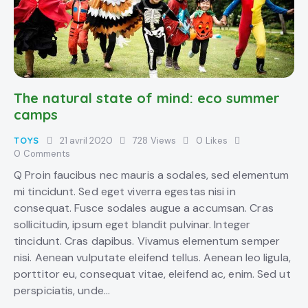
The natural state of mind: eco summer
camps
TOYS
21 avril 2020
728
Views
0
Likes
0
Comments
Q Proin faucibus nec mauris a sodales, sed elementum
mi tincidunt. Sed eget viverra egestas nisi in
consequat. Fusce sodales augue a accumsan. Cras
sollicitudin, ipsum eget blandit pulvinar. Integer
tincidunt. Cras dapibus. Vivamus elementum semper
nisi. Aenean vulputate eleifend tellus. Aenean leo ligula,
porttitor eu, consequat vitae, eleifend ac, enim. Sed ut
perspiciatis, unde…