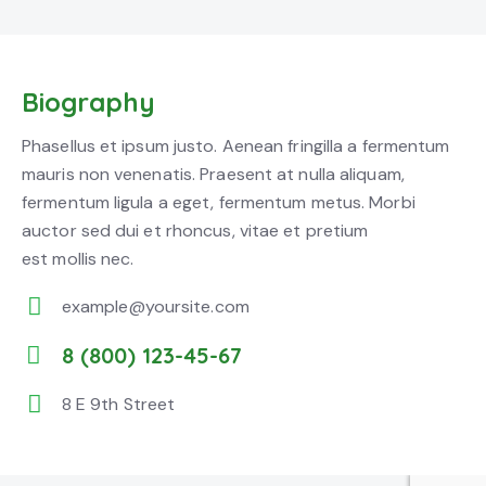
Biography
Phasellus et ipsum justo. Aenean fringilla a fermentum
mauris non venenatis. Praesent at nulla aliquam,
fermentum ligula a eget, fermentum metus. Morbi
auctor sed dui et rhoncus, vitae et pretium
est mollis nec.
example@yoursite.com
E-
8 (800) 123-45-67
m
Ph
ail:
8 E 9th Street
on
Ad
e:
dr